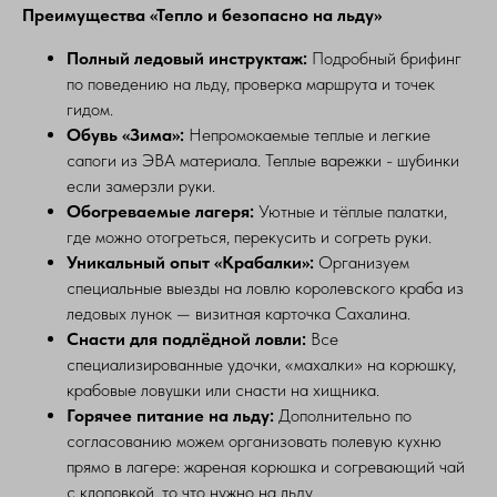
Преимущества «Тепло и безопасно на льду»
Полный ледовый инструктаж:
Подробный брифинг
по поведению на льду, проверка маршрута и точек
гидом.
Обувь «Зима»:
Непромокаемые теплые и легкие
сапоги из ЭВА материала. Теплые варежки - шубинки
если замерзли руки.
Обогреваемые лагеря:
Уютные и тёплые палатки,
где можно отогреться, перекусить и согреть руки.
Уникальный опыт «Крабалки»:
Организуем
специальные выезды на ловлю королевского краба из
ледовых лунок — визитная карточка Сахалина.
Снасти для подлёдной ловли:
Все
специализированные удочки, «махалки» на корюшку,
крабовые ловушки или снасти на хищника.
Горячее питание на льду:
Дополнительно по
согласованию можем организовать полевую кухню
прямо в лагере: жареная корюшка и согревающий чай
с клоповкой, то что нужно на льду.